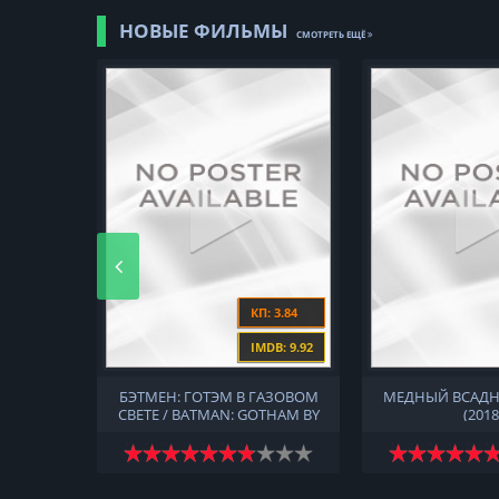
НОВЫЕ ФИЛЬМЫ
СМОТРЕТЬ ЕЩЁ
: 6.97
КП: 3.84
DB: 9.93
IMDB: 9.92
2018)
БЭТМЕН: ГОТЭМ В ГАЗОВОМ
МЕДНЫЙ ВСАДН
СВЕТЕ / BATMAN: GOTHAM BY
(2018
GASLIGHT (2018)