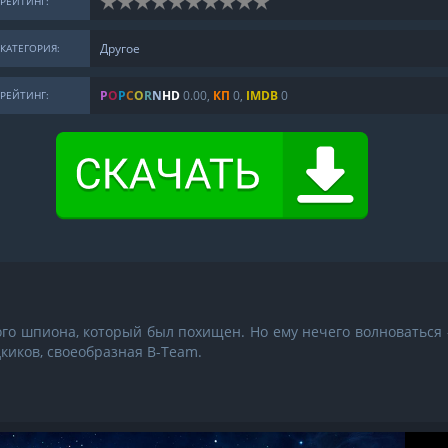
РЕЙТИНГ:
Другое
КАТЕГОРИЯ:
P
O
P
C
O
R
N
H
D
0.00
,
КП
0,
IMDB
0
РЕЙТИНГ:
го шпиона, который был похищен. Но ему нечего волноваться 
киков, своеобразная B-Team.