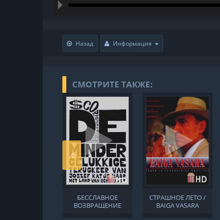
hd216
hd144
highres
hd108
hd720
large
mediu
small
tiny
Назад
Информация
СМОТРИТЕ ТАКЖЕ:
БЕССЛАВНОЕ
СТРАШНОЕ ЛЕТО /
ВОЗВРАЩЕНИЕ
BAIGA VASARA
ЙОЗЕФА КАТУСА В