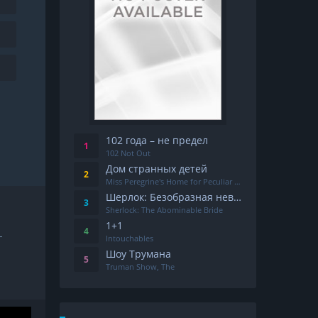
102 года – не предел
102 Not Out
Дом странных детей
Miss Peregrine's Home for Peculiar Children
Шерлок: Безобразная невеста
Sherlock: The Abominable Bride
1+1
-
Intouchables
Шоу Трумана
Truman Show, The