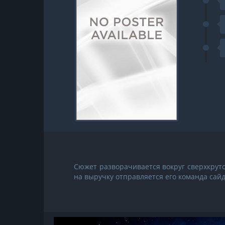
Сюжет разворачивается вокруг сверхкруто
на выручку отправляется его команда сайд