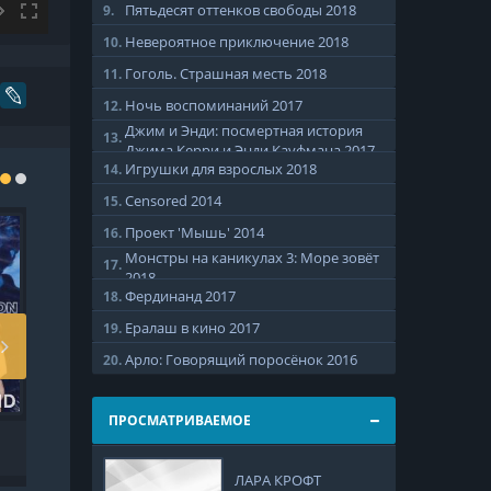
Пятьдесят оттенков свободы
2018
9.
Невероятное приключение
2018
10.
Гоголь. Страшная месть
2018
11.
Ночь воспоминаний
2017
12.
Джим и Энди: посмертная история
13.
Джима Керри и Энди Кауфмана
2017
Игрушки для взрослых
2018
14.
Censored
2014
15.
Проект 'Мышь'
2014
16.
Монстры на каникулах 3: Море зовёт
17.
2018
Фердинанд
2017
18.
Ералаш в кино
2017
19.
Арло: Говорящий поросёнок
2016
20.
ПРОСМАТРИВАЕМОЕ
СВАДЕБНЫЕ
ТЁМНОЕ ЦАРСТВО /
ДАЛЕКО
КОЛОКОЛА /
TEMNOE TSARSTVO
МОСКВЫ? 
N,
SVADEBNIE
LI DO M
ЛАРА КРОФТ