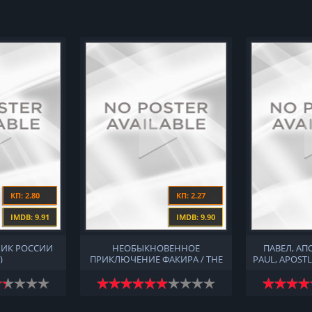
КП: 2.80
КП: 2.27
IMDB: 9.91
IMDB: 9.90
ИК РОССИИ
НЕОБЫКНОВЕННОЕ
ПАВЕЛ, АП
)
ПРИКЛЮЧЕНИЕ ФАКИРА / THE
PAUL, APOSTL
EXTRAORDINARY JOURNEY OF
THE FAKIR (2018)