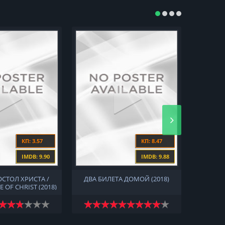
КП: 3.57
КП: 8.47
IMDB: 9.90
IMDB: 9.88
ОСТОЛ ХРИСТА /
ДВА БИЛЕТА ДОМОЙ (2018)
ВРЕМ
E OF CHRIST (2018)