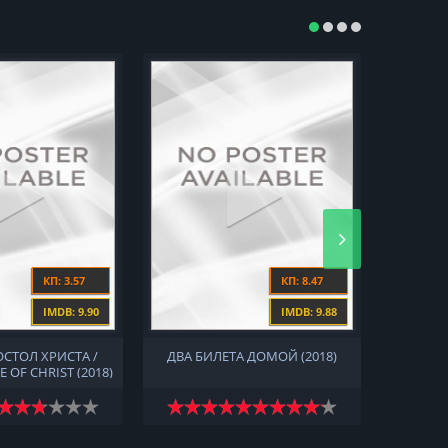
КП: 3.57
КП: 8.47
IMDB: 9.90
IMDB: 9.88
ОСТОЛ ХРИСТА /
ДВА БИЛЕТА ДОМОЙ (2018)
ВРЕМ
E OF CHRIST (2018)