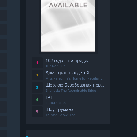
102 года – не предел
102 Not Out
Дом странных детей
Miss Peregrine's Home for Peculiar Children
Шерлок: Безобразная невеста
Sherlock: The Abominable Bride
1+1
Intouchables
Шоу Трумана
Truman Show, The