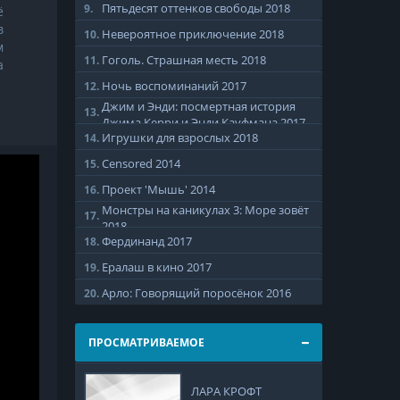
Пятьдесят оттенков свободы
2018
9.
ё
в
Невероятное приключение
2018
10.
м
Гоголь. Страшная месть
2018
11.
а
Ночь воспоминаний
2017
12.
Джим и Энди: посмертная история
13.
Джима Керри и Энди Кауфмана
2017
Игрушки для взрослых
2018
14.
Censored
2014
15.
Проект 'Мышь'
2014
16.
Монстры на каникулах 3: Море зовёт
17.
2018
Фердинанд
2017
18.
Ералаш в кино
2017
19.
Арло: Говорящий поросёнок
2016
20.
ПРОСМАТРИВАЕМОЕ
ЛАРА КРОФТ