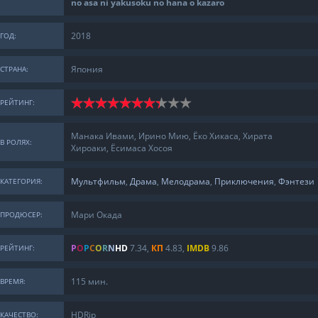
no asa ni yakusoku no hana o kazaro
2018
ГОД:
Япония
СТРАНА:
РЕЙТИНГ:
Манака Ивами, Ирино Мию, Ёко Хикаса, Хирата
В РОЛЯХ:
Хироаки, Ёсимаса Хосоя
Мультфильм
,
Драма
,
Мелодрама
,
Приключения
,
Фэнтези
КАТЕГОРИЯ:
Мари Окада
ПРОДЮСЕР:
P
O
P
C
O
R
N
H
D
7.34
,
КП
4.83,
IMDB
9.86
РЕЙТИНГ:
115 мин.
ВРЕМЯ:
HDRip
КАЧЕСТВО: