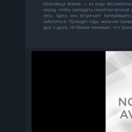
Красавица Макия — из рода бессмертных
народ, чтобы завладеть секретом вечной ж
лесу. Здесь она встречает потерявшег
заботиться. Проходят годы, мальчик прев
друг к другу. Но Макия понимает, что Эриа