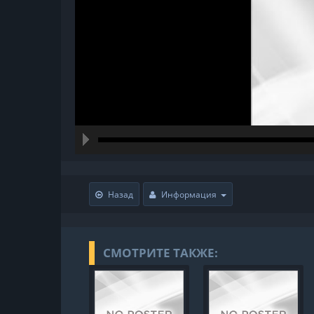
hd216
hd144
highres
hd108
hd720
large
mediu
small
tiny
Назад
Информация
СМОТРИТЕ ТАКЖЕ: