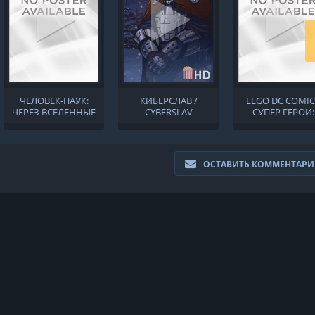
ЧЕЛОВЕК-ПАУК:
КИБЕРСЛАВ /
LEGO DC COMIC
ЧЕРЕЗ ВСЕЛЕННЫЕ
CYBERSLAV
СУПЕР ГЕРОИ:
/ SPIDER-MAN: INTO
АКВАМАН - ЯРОС
THE SPIDER-VERSE
АТЛАНТИДЫ / L
DC COMICS SUP
HEROES: AQUAM
ОСТАВИТЬ КОММЕНТАР
- RAGE OF ATLAN