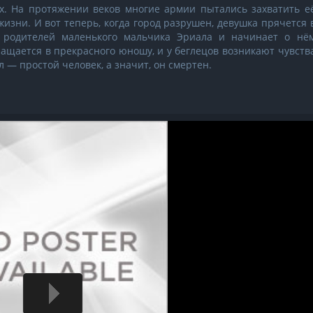
. На протяжении веков многие армии пытались захватить е
изни. И вот теперь, когда город разрушен, девушка прячется 
о родителей маленького мальчика Эриала и начинает о нё
ращается в прекрасного юношу, и у беглецов возникают чувств
л — простой человек, а значит, он смертен.