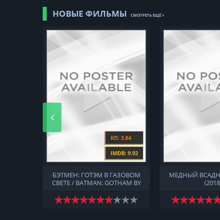
НОВЫЕ ФИЛЬМЫ
СМОТРЕТЬ ЕЩЁ
: 6.97
КП: 3.84
DB: 9.93
IMDB: 9.92
2018)
БЭТМЕН: ГОТЭМ В ГАЗОВОМ
МЕДНЫЙ ВСАДН
СВЕТЕ / BATMAN: GOTHAM BY
(2018
GASLIGHT (2018)