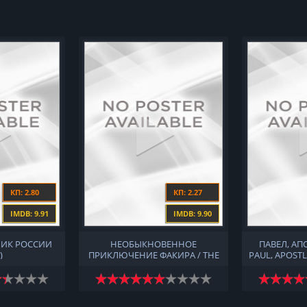
КП: 2.80
КП: 2.27
IMDB: 9.91
IMDB: 9.90
ИК РОССИИ
НЕОБЫКНОВЕННОЕ
ПАВЕЛ, АП
)
ПРИКЛЮЧЕНИЕ ФАКИРА / THE
PAUL, APOSTL
EXTRAORDINARY JOURNEY OF
THE FAKIR (2018)