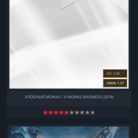
КП: 7.89
IMDB: 1.57
ЗЛОБНЫЙ МОНАХ / A MONKS MADNESS (2018)