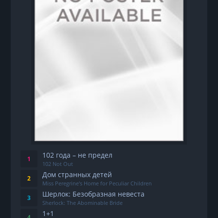
102 года – не предел
102 Not Out
Дом странных детей
Miss Peregrine's Home for Peculiar Children
Шерлок: Безобразная невеста
Sherlock: The Abominable Bride
1+1