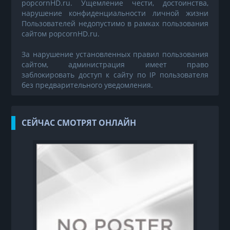
popcornHD.ru. Ущемление чести, достоинства,
нарушение конфиденциальности личной жизни
Пользователей недопустимо в рамках пользования
сайтом popcornHD.ru.
За нарушение установленных правил пользования
сайтом, администрация имеет право
заблокировать доступ к сайту по IP пользователя
без предварительного уведомления.
СЕЙЧАС СМОТРЯТ ОНЛАЙН