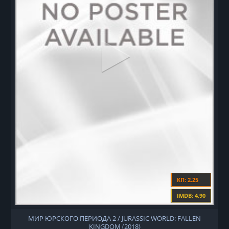
КП: 2.25
IMDB: 4.90
МИР ЮРСКОГО ПЕРИОДА 2 / JURASSIC WORLD: FALLEN
KINGDOM (2018)