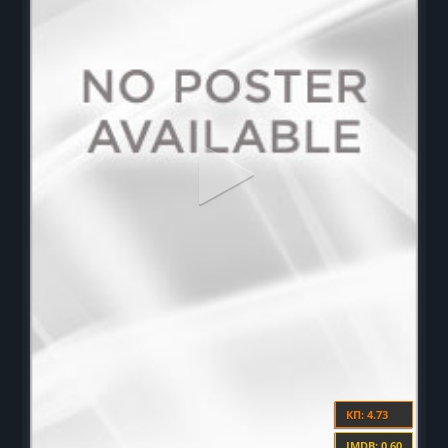
КП: 4.73
IMDB: 0.60