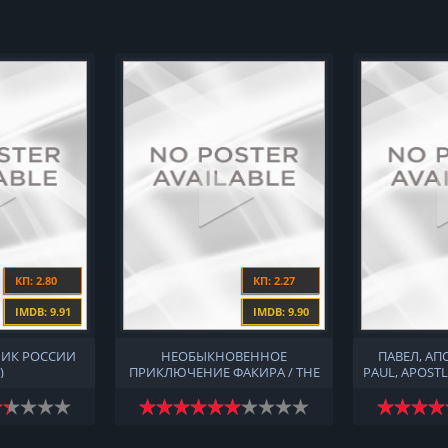
КП: 2.80
КП: 2.27
IMDB: 9.91
IMDB: 9.90
ИК РОССИИ
НЕОБЫКНОВЕННОЕ
ПАВЕЛ, АП
)
ПРИКЛЮЧЕНИЕ ФАКИРА / THE
PAUL, APOSTL
EXTRAORDINARY JOURNEY OF
THE FAKIR (2018)