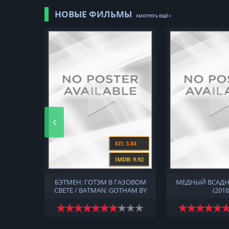
НОВЫЕ ФИЛЬМЫ
СМОТРЕТЬ ЕЩЁ
: 6.97
КП: 3.84
DB: 9.93
IMDB: 9.92
2018)
БЭТМЕН: ГОТЭМ В ГАЗОВОМ
МЕДНЫЙ ВСАДН
СВЕТЕ / BATMAN: GOTHAM BY
(2018
GASLIGHT (2018)