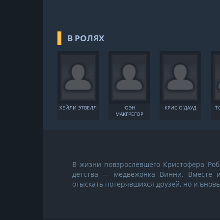
В РОЛЯХ
ХЕЙЛИ ЭТВЕЛЛ
ЮЭН
КРИС О’ДАУД
Т
МАКГРЕГОР
В жизни повзрослевшего Кристофера Роб
детства — медвежонка Винни. Вместе и
отыскать потерявшихся друзей, но и вновь