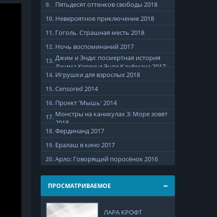
Пятьдесят оттенков свободы
2018
9.
Невероятное приключение
2018
10.
Гоголь. Страшная месть
2018
11.
Ночь воспоминаний
2017
12.
Джим и Энди: посмертная история
13.
Джима Керри и Энди Кауфмана
2017
Игрушки для взрослых
2018
14.
Censored
2014
15.
Проект 'Мышь'
2014
16.
Монстры на каникулах 3: Море зовёт
17.
2018
Фердинанд
2017
18.
Ералаш в кино
2017
19.
Арло: Говорящий поросёнок
2016
20.
ПРОСМАТРИВАЕМОЕ
ЛАРА КРОФТ