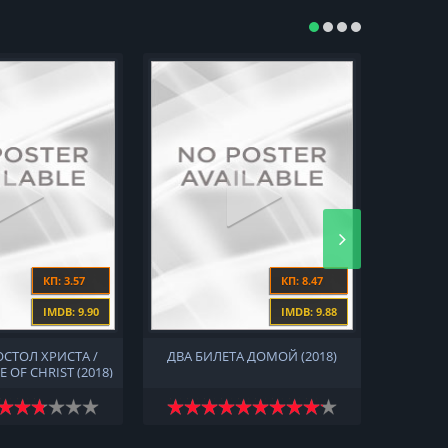
КП: 3.57
КП: 8.47
IMDB: 9.90
IMDB: 9.88
ОСТОЛ ХРИСТА /
ДВА БИЛЕТА ДОМОЙ (2018)
ВРЕМ
E OF CHRIST (2018)