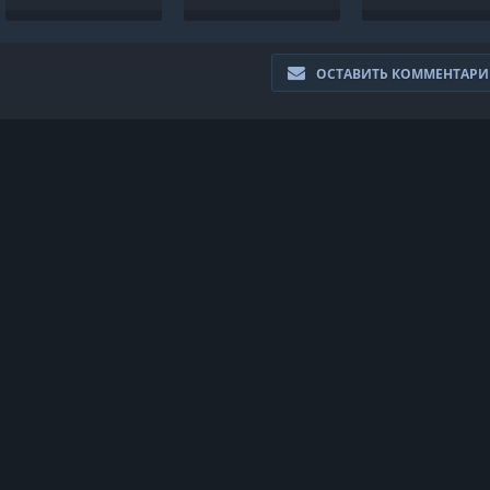
MONKEY KING
TO TRAIN YOUR
СТРОГОЕ
RELOADED
DRAGON 3
НАКАЗАНИЕ /
SUICIDE SQUAD
HELL TO PAY
ОСТАВИТЬ КОММЕНТАР