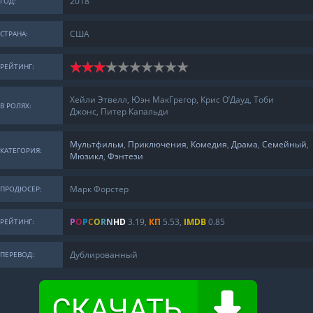
2018
ГОД:
США
СТРАНА:
РЕЙТИНГ:
Хейли Этвелл, Юэн МакГрегор, Крис О’Дауд, Тоби
В РОЛЯХ:
Джонс, Питер Капальди
Мультфильм
,
Приключения
,
Комедия
,
Драма
,
Семейный
,
КАТЕГОРИЯ:
Мюзикл
,
Фэнтези
Марк Форстер
ПРОДЮСЕР:
P
O
P
C
O
R
N
H
D
3.19
,
КП
5.53,
IMDB
0.85
РЕЙТИНГ:
Дублированный
ПЕРЕВОД: