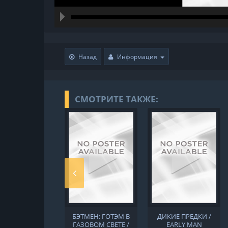
hd216
hd144
highres
hd108
hd720
large
mediu
small
tiny
Назад
Информация
СМОТРИТЕ ТАКЖЕ:
БЭТМЕН: ГОТЭМ В
ДИКИЕ ПРЕДКИ /
ГАЗОВОМ СВЕТЕ /
EARLY MAN