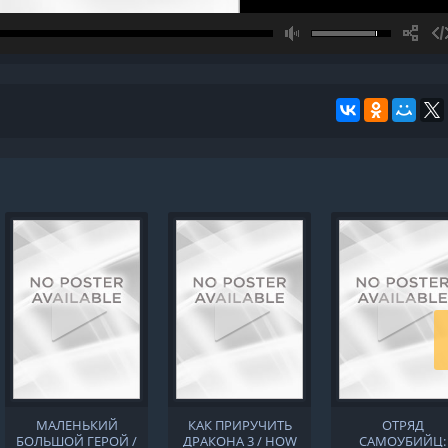
0
0
0
m
МАЛЕНЬКИЙ
КАК ПРИРУЧИТЬ
ОТРЯД
БОЛЬШОЙ ГЕРОЙ /
ДРАКОНА 3 / HOW
САМОУБИЙЦ: