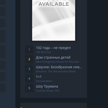
102 года – не предел
102 Not Out
Дом странных детей
Miss Peregrine's Home for Peculiar Children
Шерлок: Безобразная невеста
Sherlock: The Abominable Bride
1+1
Intouchables
Шоу Трумана
Truman Show, The